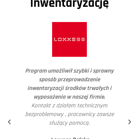
Inwentaryzację
iło
Program umożliwił szybki i sprawny
N
sposób przeprowadzenie
i.
inwentaryzacji środków trwałych i
z
wyposażenia w naszej firmie.
p
 z
Kontakt z działem technicznym
pod
D z
bezproblemowy , pracownicy zawsze
służący pomocą.