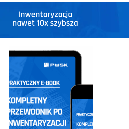
Inwentaryzacja
nawet 10x szybsza