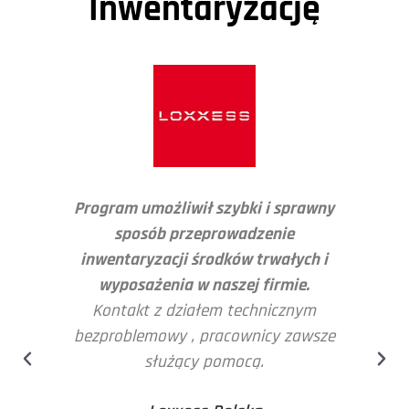
Inwentaryzację
iło
Program umożliwił szybki i sprawny
N
sposób przeprowadzenie
i.
inwentaryzacji środków trwałych i
z
wyposażenia w naszej firmie.
p
 z
Kontakt z działem technicznym
pod
D z
bezproblemowy , pracownicy zawsze
służący pomocą.