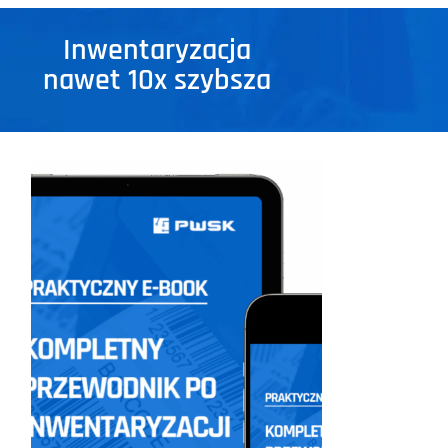
Inwentaryzacja
nawet 10x szybsza